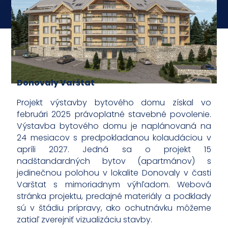
Donovaly Varštat
Projekt výstavby bytového domu získal vo
februári 2025 právoplatné stavebné povolenie.
Výstavba bytového domu je naplánovaná na
24 mesiacov s predpokladanou kolaudáciou v
apríli 2027. Jedná sa o projekt 15
nadštandardných bytov (apartmánov) s
jedinečnou polohou v lokalite Donovaly v časti
Varštat s mimoriadnym výhľadom. Webová
stránka projektu, predajné materiály a podklady
sú v štádiu prípravy, ako ochutnávku môžeme
zatiaľ zverejniť vizualizáciu stavby.